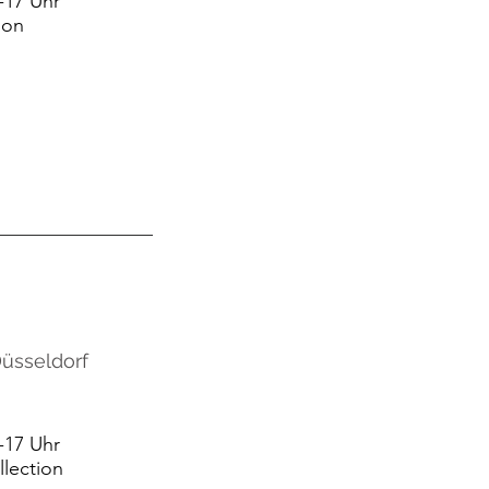
-17 Uhr
ion
Düsseldorf
-17 Uhr
llection