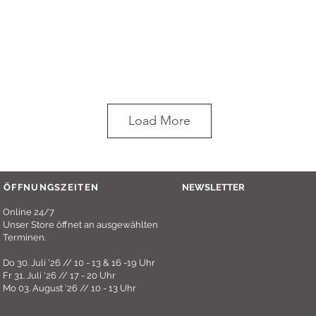
Load More
ÖFFNUNGSZEITEN
NEWSLETTER
Online 24/7
Unser Store öffnet an ausgewählten
Terminen.
Do 30. Juli '26 // 10 - 13 & 16 -19 Uhr
Fr 31. Juli '26 // 17 - 20 Uhr
Mo 03. August '26 // 10 - 13 Uhr