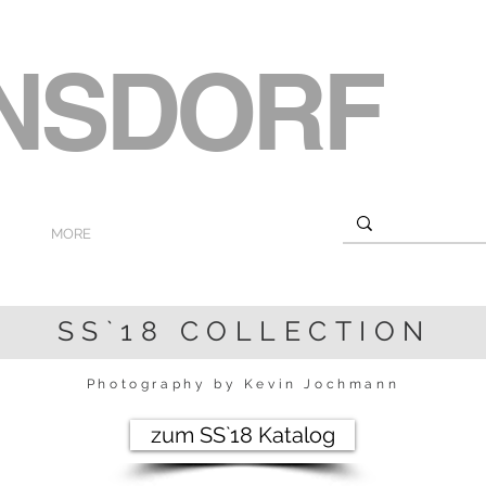
ENSDORF
MORE
SS`18 COLLECTION
Photography by Kevin Jochmann
zum SS`18 Katalog