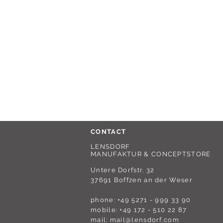
CONTACT
LENSDORF
MANUFAKTUR & CONCEPTSTORE
Untere Dorfstr. 32
37691 Boffzen an der Weser
phone: +49 5271 - 999 33 90
mobile: +49 172 - 510 22 87
mail:
mail@lensdorf.com