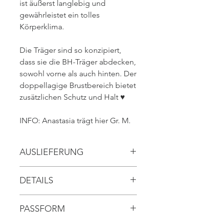
ist äußerst langlebig und
gewährleistet ein tolles
Körperklima.
Die Träger sind so konzipiert,
dass sie die BH-Träger abdecken,
sowohl vorne als auch hinten. Der
doppellagige Brustbereich bietet
zusätzlichen Schutz und Halt ♥️
INFO: Anastasia trägt hier Gr. M.
AUSLIEFERUNG
// ca. 2-3 Werktage (nach
DETAILS
Bestellung)
// Träger LENSDORF Statement
PASSFORM
Band