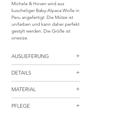
Michele & Hoven wird aus
kuscheliger Baby-Alpaca Wolle in
Peru angefertigt. Die Mütze ist
unifarben und kann daher perfekt
gestylt werden. Die Größe ist
onesize.
AUSLIEFERUNG
// ca. 3 Werktage
DETAILS
// warm
MATERIAL
// sehr hochwertige weiche Baby-
Alpaca Qualität
// 92 % sehr feine Baby-Alpaca
// Brand: Michele & Hoven
PFLEGE
Wolle (kratzt nicht und ist
hypoallergen)
// Flüssigwaschmittel (Wolle)
// 8 % Polyamide
// kalte Handwäsche