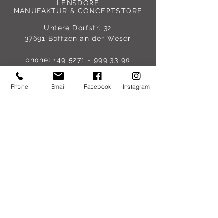
LENSDORF
MANUFAKTUR & CONCEPTSTORE
Untere Dorfstr. 32
37691 Boffzen an der Weser
phone:
+49 5271 - 999 33 90
mobile:
+49 172 - 510 22 87
mail:
mail@lensdorf.com
Phone
Email
Facebook
Instagram
ÖFFNUNGSZEITEN
Online 24/7
Unser Store öffnet an ausgewählten
Terminen.
Do 30. Juli '26 // 10 - 13 & 16 -19 Uhr
Fr 31. Juli '26 // 17 - 20 Uhr
Mo 03. August '26 // 10 - 13 Uhr
Save The Date:
LENSDORF SAMPLE SALE
So 20. September '26