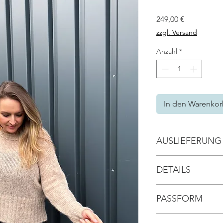
Preis
249,00 €
zzgl. Versand
Anzahl
*
In den Warenko
AUSLIEFERUNG
// ca. 3 Werktage
DETAILS
// Rundhals Aussch
PASSFORM
// Kragen, Ärmela
Strickmuster herv
// onesize