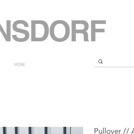
ENSDORF
MORE
Pullover //