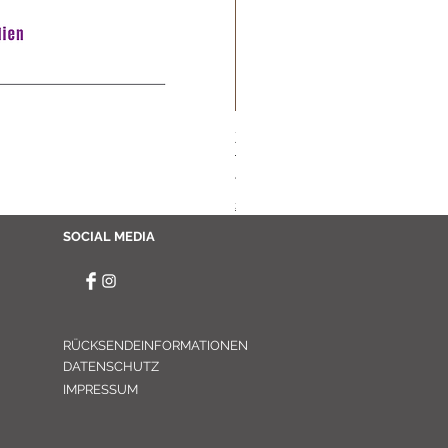
XL Mikado Diffuser // Amber
Preis
48,00 €
zzgl. Versand
SOCIAL MEDIA
RÜCKSENDEINFORMATIONEN
DATENSCHUTZ
IMPRESSUM