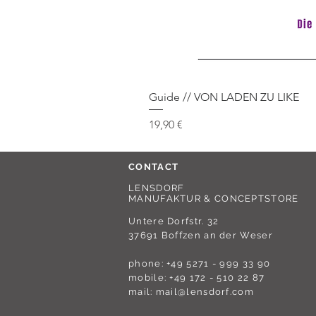
Guide // VON LADEN ZU LIKE
Preis
19,90 €
CONTACT
LENSDORF
MANUFAKTUR & CONCEPTSTORE
Untere Dorfstr. 32
37691 Boffzen an der Weser
phone: +49 5271 - 999 33 90
mobile: +49 172 - 510 22 87
mail:
mail@lensdorf.com