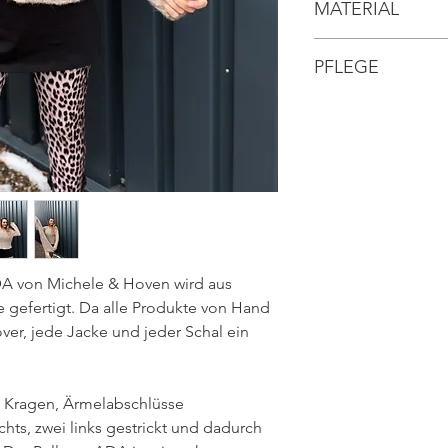
// langarm
MATERIAL
// Größe 34 - 42
// gerade geschnit
// 92 % sehr feine 
// sehr hochwertig
PFLEGE
ist hypoallergen)
// Brand: Michele
// 8 % Polyamide
// Flüssigwaschmitt
// kalte Handwäsc
// Keinen Trockner
// nicht Bügeln
// sollte der Pullov
wenig Dampf in F
A von Michele & Hoven wird aus
 gefertigt. Da alle Produkte von Hand
lover, jede Jacke und jeder Schal ein
, Kragen, Ärmelabschlüsse
hts, zwei links gestrickt und dadurch