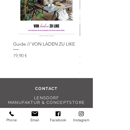
Guide // VON LADEN ZU LIKE
XL Mikado Diffuser // 
Sandalwood
Preis
19,90 €
Preis
48,00 €
zzgl. Versand
CONTACT
LENSDORF
MANUFAKTUR & CONCEPTSTORE
Untere Dorfstr. 32
37691 Boffzen an der Weser
Phone
Email
Facebook
Instagram