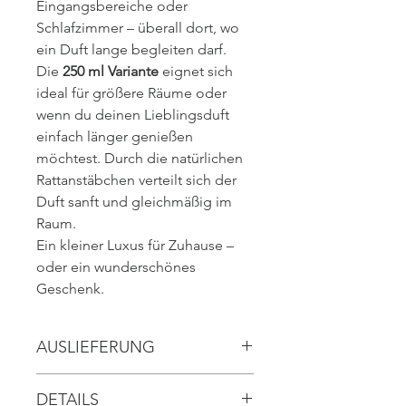
Eingangsbereiche oder
Schlafzimmer – überall dort, wo
ein Duft lange begleiten darf.
Die
250 ml Variante
eignet sich
ideal für größere Räume oder
wenn du deinen Lieblingsduft
einfach länger genießen
möchtest. Durch die natürlichen
Rattanstäbchen verteilt sich der
Duft sanft und gleichmäßig im
Raum.
Ein kleiner Luxus für Zuhause –
oder ein wunderschönes
Geschenk.
AUSLIEFERUNG
// ca. 2-3 Werktage
DETAILS
(nach Bestellung)