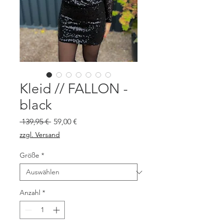
Kleid // FALLON -
black
Standardpreis
Sale-
 139,95 € 
59,00 €
Preis
zzgl. Versand
Größe
*
Anzahl
*