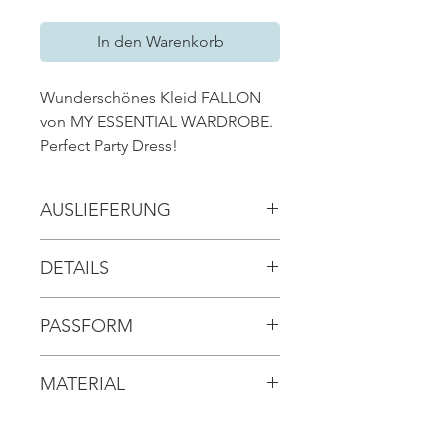
In den Warenkorb
Wunderschönes Kleid FALLON
von MY ESSENTIAL WARDROBE.
Perfect Party Dress!
AUSLIEFERUNG
// ca. 2-3 Werktage (nach
DETAILS
Bestellung)
// kleiner Stehkragen
PASSFORM
// lange Ärmel
// Rückenausschnitt
// figurnahe Passform
// elastisch
MATERIAL
// fällt größengetreu aus
// 100% Polyester