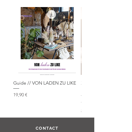
Guide // VON LADEN ZU LIKE
XL Mikado Diffuser // 
Sandalwood
Preis
19,90 €
Preis
48,00 €
zzgl. Versand
CONTACT